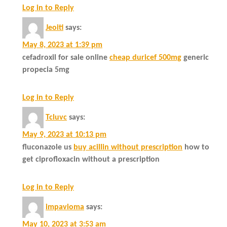
Log in to Reply
Jeoiti
says:
May 8, 2023 at 1:39 pm
cefadroxil for sale online
cheap duricef 500mg
generic
propecia 5mg
Log in to Reply
Tcluvc
says:
May 9, 2023 at 10:13 pm
fluconazole us
buy acillin without prescription
how to
get ciprofloxacin without a prescription
Log in to Reply
impavioma
says:
May 10, 2023 at 3:53 am