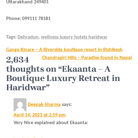
Uttarakhand 249401
Phone: 099111 78181
Tags:
Dehradun
,
wellness luxury hotels haridwar
Post
Ganga Kinare – A Riverside boutique resort in Rishikesh
navigation
2,634
Chandragiri Hills – Paradise found in Nepal
thoughts on “Ekaanta – A
Boutique Luxury Retreat in
Haridwar”
Deepak Sharma
says:
April 14, 2023 at 2:59 pm
Very Nice explained about Ekaanta: