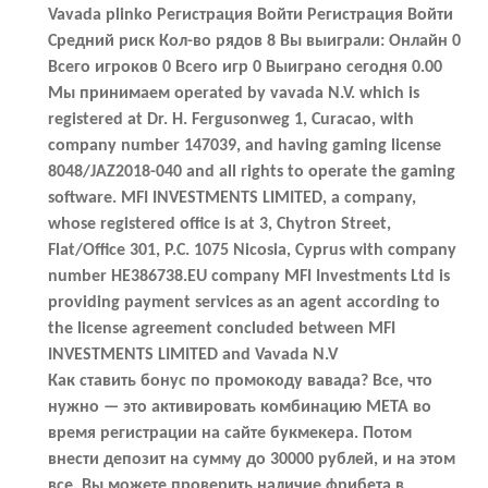
Vavada plinko Регистрация Войти Регистрация Войти
Средний риск Кол-во рядов 8 Вы выиграли: Онлайн
0
Всего игроков
0
Всего игр
0
Выиграно сегодня
0.00
Мы принимаем operated by vavada N.V. which is
registered at Dr. H. Fergusonweg 1, Curacao, with
company number 147039, and having gaming license
8048/JAZ2018-040 and all rights to operate the gaming
software. MFI INVESTMENTS LIMITED, a company,
whose registered office is at 3, Chytron Street,
Flat/Office 301, P.C. 1075 Nicosia, Cyprus with company
number HE386738.EU company MFI Investments Ltd is
providing payment services as an agent according to
the license agreement concluded between MFI
INVESTMENTS LIMITED and Vavada N.V
Как ставить бонус по промокоду вавада? Все, что
нужно — это активировать комбинацию
META
во
время регистрации на сайте букмекера. Потом
внести депозит на сумму до 30000 рублей, и на этом
все. Вы можете проверить наличие фрибета в